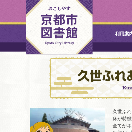
利用案
中央図書館
北図書館
山科図書館
久世ふれあ
書館
久世ふれ
床が特徴
全てがネ
醍醐図書館