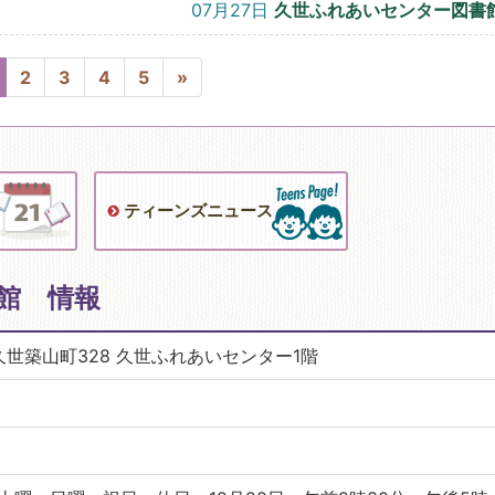
07月27日
久世ふれあいセンター図書
2
3
4
5
»
ティーンズニュース
館 情報
区久世築山町328 久世ふれあいセンター1階