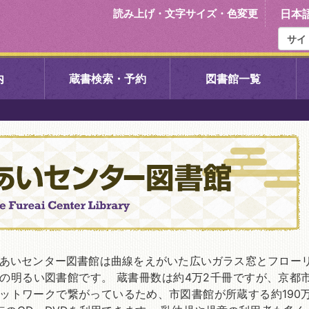
読み上げ・文字サイズ・色変更
日本
内
蔵書検索・予約
図書館一覧
右京中央図書館
伏見中央図
左京図書館
岩倉図書館
下京図書館
南図書館
いセンター図
西京図書館
洛西図書館
あいセンター図書館は曲線をえがいた広いガラス窓とフロー
の明るい図書館です。 蔵書冊数は約4万2千冊ですが、京都
ットワークで繋がっているため、市図書館が所蔵する約190
久我のもり図書館
こどもみら
書館