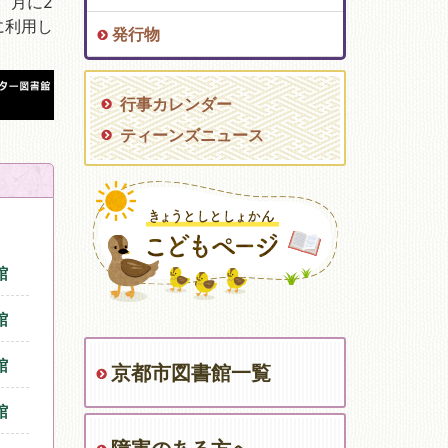
、月に2
に利用し
発行物
行事カレンダー
ティーンズニュース
館
館
館
京都市図書館一覧
館