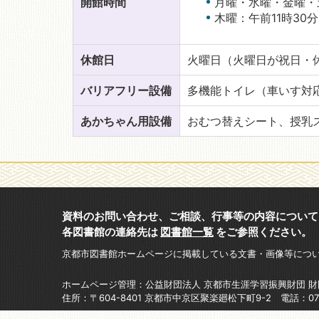
開館時間
月曜・水曜・金曜・
木曜：午前11時30
休館日
火曜日（火曜日が祝日・
バリアフリー設備
多機能トイレ（車いす対
あかちゃん用設備
おむつ替えシート、授乳
資料のお問い合わせ、ご相談、行事等の内容について
各図書館の連絡先は
図書館一覧
をご参照ください。
京都市図書館ホームページに掲載している文書・画像等につ
ホームページ管理：公益財団法人 京都市生涯学習振興財団 
住所：〒604-8401 京都市中京区聚楽廻松下町9-2 電話：075-