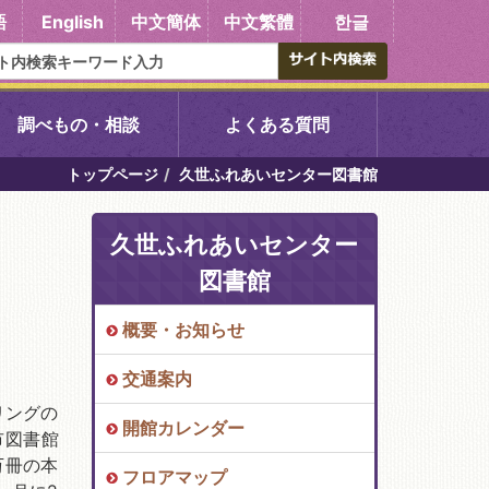
語
English
中文簡体
中文繁體
한글
調べもの・相談
よくある質問
トップページ
久世ふれあいセンター図書館
書館
醍醐中央図書館
久世ふれあいセンター
東山図書館
図書館
吉祥院図書館
概要・お知らせ
交通案内
向島図書館
リングの
開館カレンダー
市図書館
万冊の本
い館子育て図
コミュニティプラザ深草
フロアマップ
図書館