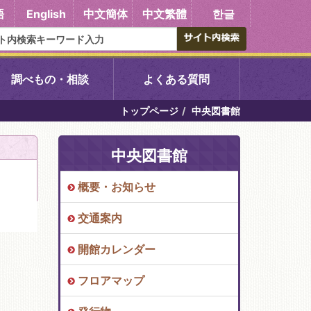
語
English
中文簡体
中文繁體
한글
調べもの・相談
よくある質問
トップページ
中央図書館
書館
醍醐中央図書館
中央図書館
東山図書館
概要・お知らせ
吉祥院図書館
交通案内
向島図書館
開館カレンダー
フロアマップ
い館子育て図
コミュニティプラザ深草
図書館