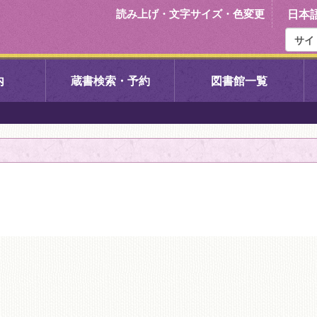
読み上げ・文字サイズ・色変更
日本
内
蔵書検索・予約
図書館一覧
右京中央図書館
伏見中央図
左京図書館
岩倉図書館
下京図書館
南図書館
いセンター図
西京図書館
洛西図書館
久我のもり図書館
こどもみら
書館