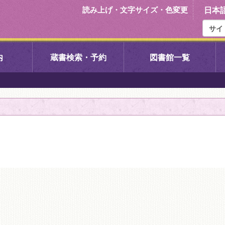
読み上げ・文字サイズ・色変更
日本
内
蔵書検索・予約
図書館一覧
右京中央図書館
伏見中央図
左京図書館
岩倉図書館
下京図書館
南図書館
いセンター図
西京図書館
洛西図書館
久我のもり図書館
こどもみら
書館