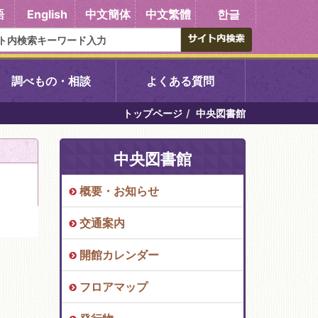
語
English
中文簡体
中文繁體
한글
調べもの・相談
よくある質問
トップページ
中央図書館
書館
醍醐中央図書館
中央図書館
東山図書館
概要・お知らせ
吉祥院図書館
交通案内
向島図書館
開館カレンダー
フロアマップ
い館子育て図
コミュニティプラザ深草
図書館