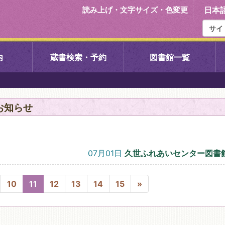
読み上げ・文字サイズ・色変更
日本
内
蔵書検索・予約
図書館一覧
右京中央図書館
伏見中央図
お知らせ
左京図書館
岩倉図書館
下京図書館
南図書館
07月01日
久世ふれあいセンター図書
いセンター図
西京図書館
洛西図書館
10
11
12
13
14
15
»
久我のもり図書館
こどもみら
書館