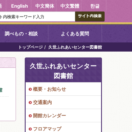
語
English
中文簡体
中文繁體
한글
調べもの・相談
よくある質問
トップページ
久世ふれあいセンター図書館
書館
醍醐中央図書館
久世ふれあいセンター
東山図書館
図書館
吉祥院図書館
概要・お知らせ
館
交通案内
向島図書館
開館カレンダー
い館子育て図
コミュニティプラザ深草
フロアマップ
図書館