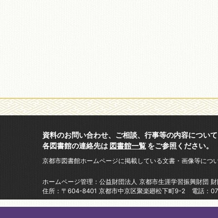
資料のお問い合わせ、ご相談、行事等の内容について
各図書館の連絡先は
図書館一覧
をご参照ください。
京都市図書館ホームページに掲載している文書・画像等につ
ホームページ管理：公益財団法人 京都市生涯学習振興財団 
住所：〒604-8401 京都市中京区聚楽廻松下町9-2 電話：075-