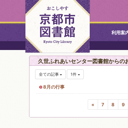
利用案
中央図書館
久世ふれあいセンター図書館からの
北図書館
全ての記事
1件
山科図書館
8月の行事
久世ふれあ
«
7
8
9
書館
醍醐図書館