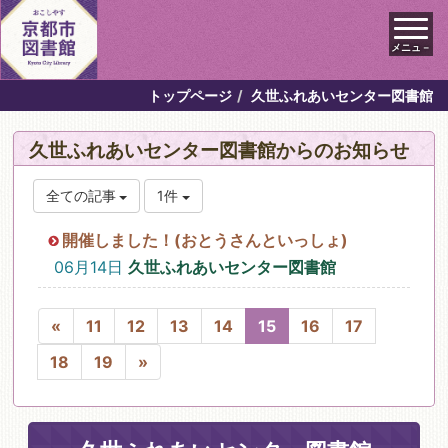
メニュ－
トップページ
久世ふれあいセンター図書館
久世ふれあいセンター図書館からのお知らせ
全ての記事
1件
開催しました！(おとうさんといっしょ)
06月14日
久世ふれあいセンター図書館
«
11
12
13
14
15
16
17
18
19
»