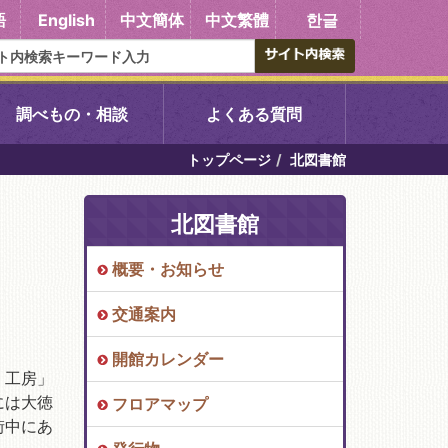
語
English
中文簡体
中文繁體
한글
調べもの・相談
よくある質問
トップページ
北図書館
書館
醍醐中央図書館
北図書館
東山図書館
概要・お知らせ
吉祥院図書館
交通案内
向島図書館
開館カレンダー
く工房」
には大徳
フロアマップ
街中にあ
い館子育て図
コミュニティプラザ深草
図書館