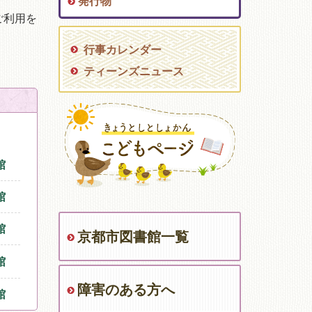
発行物
ご利用を
行事カレンダー
ティーンズニュース
館
館
館
京都市図書館一覧
館
障害のある方へ
館