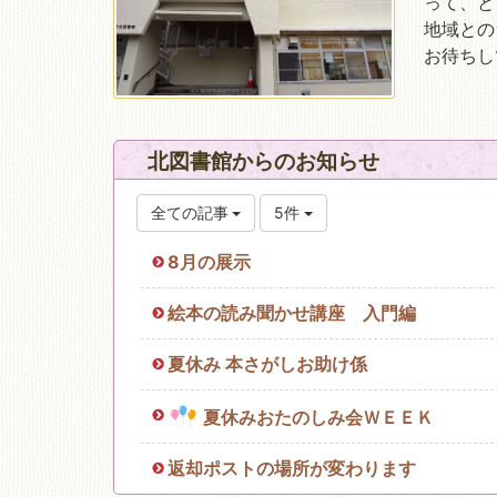
って、と
地域との
お待ちし
移動図書館
北図書館からのお知らせ
全ての記事
5件
8月の展示
絵本の読み聞かせ講座 入門編
夏休み 本さがしお助け係
夏休みおたのしみ会ＷＥＥＫ
返却ポストの場所が変わります