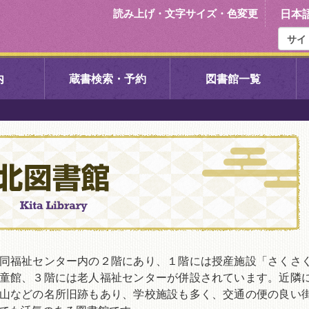
読み上げ・文字サイズ・色変更
日本
内
蔵書検索・予約
図書館一覧
右京中央図書館
伏見中央図
左京図書館
岩倉図書館
下京図書館
南図書館
いセンター図
西京図書館
洛西図書館
同福祉センター内の２階にあり、１階には授産施設「さくさ
童館、３階には老人福祉センターが併設されています。近隣
山などの名所旧跡もあり、学校施設も多く、交通の便の良い
久我のもり図書館
こどもみら
書館