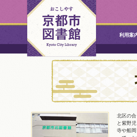
利用案
中央図書館
北図書館
山科図書館
久世ふれあ
書館
北区の合
と紫野児
寺や船岡
醍醐図書館