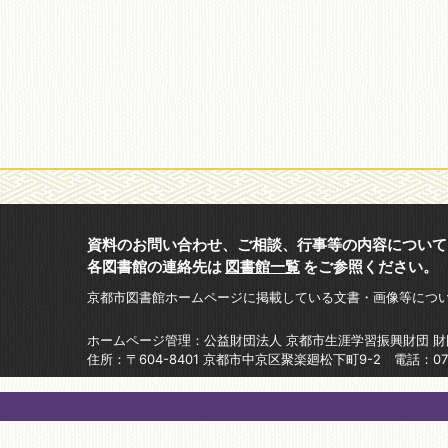
資料のお問い合わせ、ご相談、行事等の内容について
各図書館の連絡先は
図書館一覧
をご参照ください。
京都市図書館ホームページに掲載している文書・画像等につ
ホームページ管理：公益財団法人 京都市生涯学習振興財団 
住所：〒604-8401 京都市中京区聚楽廻松下町9-2 電話：075-