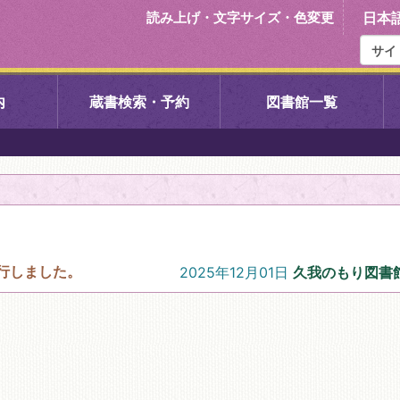
読み上げ・文字サイズ・色変更
日本
内
蔵書検索・予約
図書館一覧
右京中央図書館
伏見中央図
左京図書館
岩倉図書館
下京図書館
南図書館
を発行しました。
2025年12月01日
久我のもり図書
いセンター図
西京図書館
洛西図書館
久我のもり図書館
こどもみら
書館