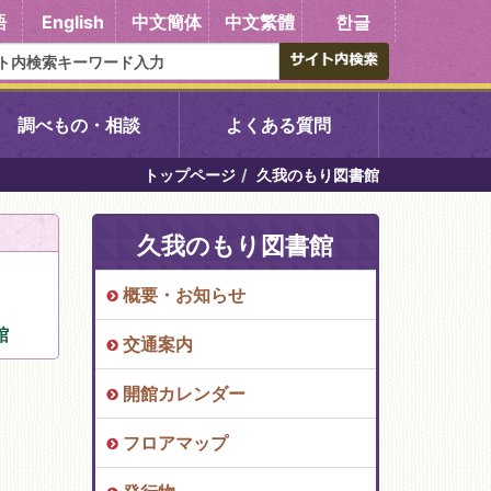
語
English
中文簡体
中文繁體
한글
調べもの・相談
よくある質問
トップページ
久我のもり図書館
書館
醍醐中央図書館
久我のもり図書館
東山図書館
概要・お知らせ
吉祥院図書館
館
交通案内
向島図書館
開館カレンダー
フロアマップ
い館子育て図
コミュニティプラザ深草
図書館