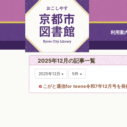
利用案
中央図書館
2025年12月の記事一覧
北図書館
2025年12月
5件
山科図書館
こがと通信for teens令和7年12月号
久世ふれあ
書館
醍醐図書館