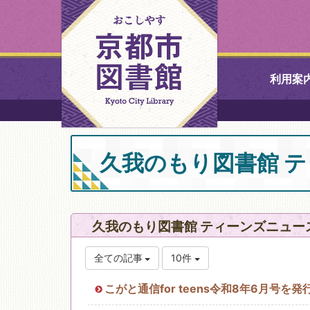
利用案
中央図書館
久我のもり図書館 
北図書館
山科図書館
久我のもり図書館 ティーンズニュー
久世ふれあ
書館
全ての記事
10件
こがと通信for teens令和8年6月号を
醍醐図書館