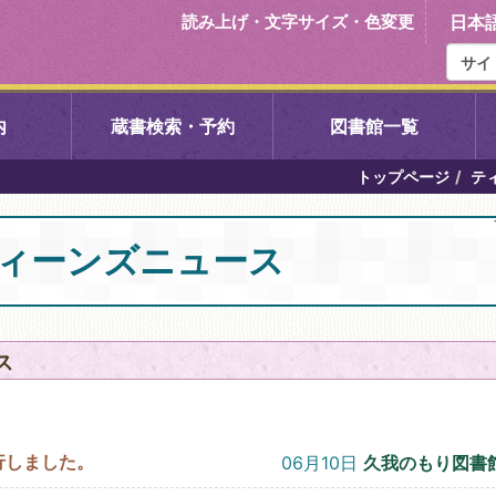
読み上げ・文字サイズ・色変更
日本
内
蔵書検索・予約
図書館一覧
トップページ
テ
右京中央図書館
伏見中央図
ティーンズニュース
左京図書館
岩倉図書館
下京図書館
南図書館
ス
いセンター図
西京図書館
洛西図書館
発行しました。
06月10日
久我のもり図書
久我のもり図書館
こどもみら
書館