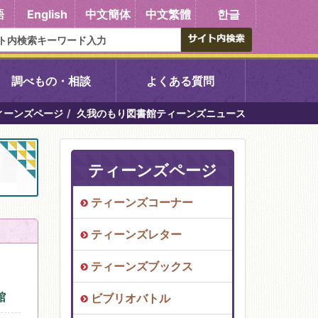
語
English
中文簡体
中文繁體
한글
調べもの・相談
よくある質問
ィーンズページ
久我のもり図書館ティーンズニュース
書館
醍醐中央図書館
東山図書館
ティーンズページ
ティーンズコーナー
吉祥院図書館
ティーンズレター
向島図書館
ティーンズブックス
館
ビブリオバトル
い館子育て図
コミュニティプラザ深草
図書館