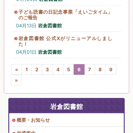
子ども読書の日記念事業「えいごタイム」
のご報告
04月13日
岩倉図書館
岩倉図書館 公式Xがリニューアルしまし
た！
04月01日
岩倉図書館
«
1
2
3
4
5
6
7
8
9
»
岩倉図書館
概要・お知らせ