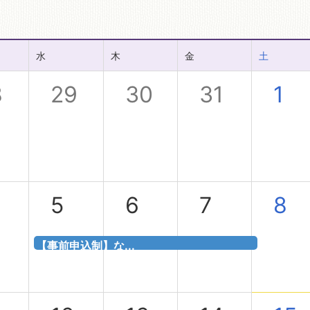
水
木
金
土
8
29
30
31
1
5
6
7
8
【事前申込制】な...