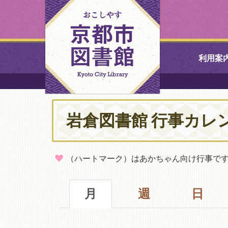
利用案
中央図書館
岩倉図書館 行事カレ
北図書館
山科図書館
（ハートマーク）はあかちゃん向け行事で
久世ふれあ
書館
月
週
日
醍醐図書館