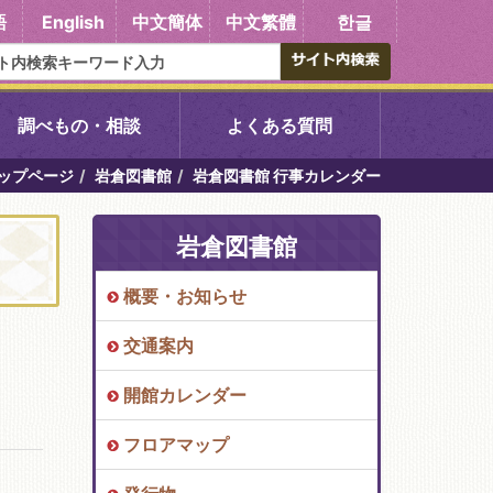
語
English
中文簡体
中文繁體
한글
調べもの・相談
よくある質問
ップページ
岩倉図書館
岩倉図書館 行事カレンダー
書館
醍醐中央図書館
岩倉図書館
東山図書館
概要・お知らせ
吉祥院図書館
交通案内
向島図書館
開館カレンダー
フロアマップ
い館子育て図
コミュニティプラザ深草
図書館