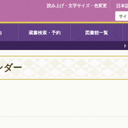
読み上げ・文字サイズ・色変更
日本
内
蔵書検索・予約
図書館一覧
ト
右京中央図書館
伏見中央図
ンダー
左京図書館
岩倉図書館
下京図書館
南図書館
す
いセンター図
西京図書館
洛西図書館
久我のもり図書館
こどもみら
書館