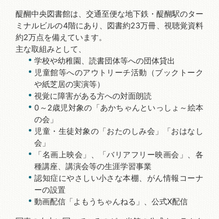
醍醐中央図書館は、交通至便な地下鉄・醍醐駅のター
ミナルビルの4階にあり、図書約23万冊、視聴覚資料
約2万点を備えています。
主な取組みとして、
学校や幼稚園、読書団体等への団体貸出
児童館等へのアウトリーチ活動（ブックトーク
や紙芝居の実演等）
視覚に障害がある方への対面朗読
0～2歳児対象の「あかちゃんといっしょ～絵本
の会」
児童・生徒対象の「おたのしみ会」「おはなし
会」
「名画上映会」、「バリアフリー映画会」、各
種講座、講演会等の生涯学習事業
認知症にやさしい小さな本棚、がん情報コーナ
ーの設置
動画配信「よもうちゃんねる」、公式X配信