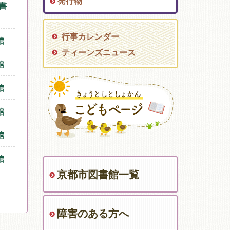
発行物
書
行事カレンダー
館
ティーンズニュース
館
館
館
館
館
京都市図書館一覧
障害のある方へ