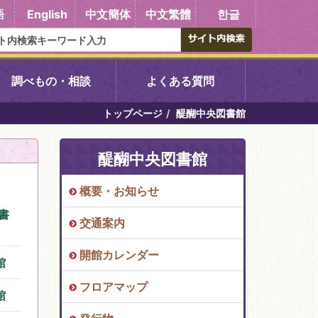
語
English
中文簡体
中文繁體
한글
調べもの・相談
よくある質問
トップページ
醍醐中央図書館
書館
醍醐中央図書館
醍醐中央図書館
東山図書館
概要・お知らせ
吉祥院図書館
書
交通案内
向島図書館
開館カレンダー
館
フロアマップ
館
い館子育て図
コミュニティプラザ深草
図書館