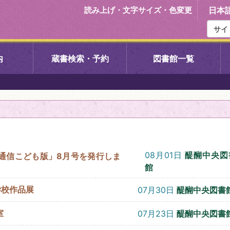
読み上げ・文字サイズ・色変更
日本
内
蔵書検索・予約
図書館一覧
右京中央図書館
伏見中央図
左京図書館
岩倉図書館
下京図書館
南図書館
08月01日
醍醐中央図
通信こども版」8月号を発行しま
館
いセンター図
西京図書館
洛西図書館
学校作品展
07月30日
醍醐中央図書
室
07月23日
醍醐中央図書
久我のもり図書館
こどもみら
書館