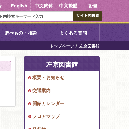
語
English
中文簡体
中文繁體
한글
調べもの・相談
よくある質問
トップページ
左京図書館
書館
醍醐中央図書館
左京図書館
東山図書館
概要・お知らせ
吉祥院図書館
交通案内
向島図書館
開館カレンダー
フロアマップ
い館子育て図
コミュニティプラザ深草
図書館