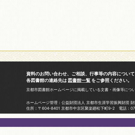
資料のお問い合わせ、ご相談、行事等の内容について
各図書館の連絡先は
図書館一覧
をご参照ください。
京都市図書館ホームページに掲載している文書・画像等につ
ホームページ管理：公益財団法人 京都市生涯学習振興財団 
住所：〒604-8401 京都市中京区聚楽廻松下町9-2 電話：075-