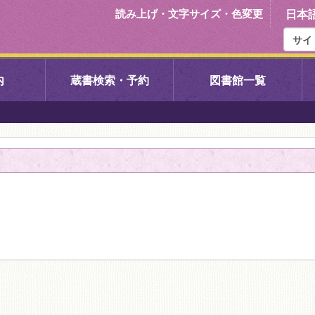
読み上げ・文字サイズ・色変更
日本
内
蔵書検索・予約
図書館一覧
右京中央図書館
伏見中央図
左京図書館
岩倉図書館
下京図書館
南図書館
いセンター図
西京図書館
洛西図書館
久我のもり図書館
こどもみら
書館