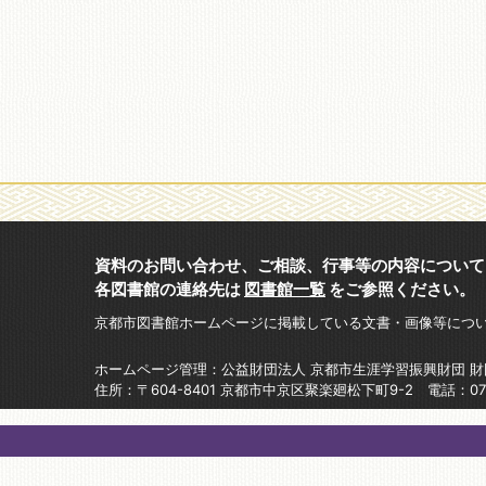
資料のお問い合わせ、ご相談、行事等の内容について
各図書館の連絡先は
図書館一覧
をご参照ください。
京都市図書館ホームページに掲載している文書・画像等につ
ホームページ管理：公益財団法人 京都市生涯学習振興財団 
住所：〒604-8401 京都市中京区聚楽廻松下町9-2 電話：075-