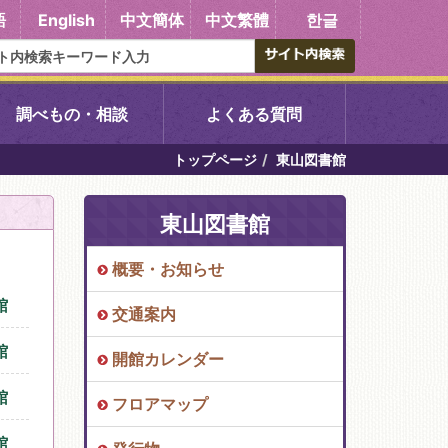
語
English
中文簡体
中文繁體
한글
調べもの・相談
よくある質問
トップページ
東山図書館
書館
醍醐中央図書館
東山図書館
東山図書館
概要・お知らせ
吉祥院図書館
館
交通案内
向島図書館
館
開館カレンダー
館
フロアマップ
い館子育て図
コミュニティプラザ深草
館
図書館