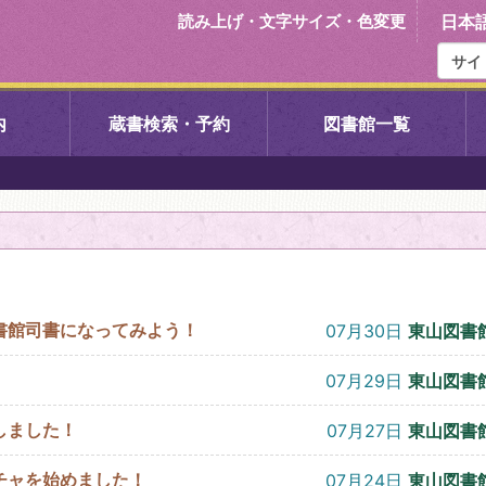
読み上げ・文字サイズ・色変更
日本
内
蔵書検索・予約
図書館一覧
右京中央図書館
伏見中央図
左京図書館
岩倉図書館
下京図書館
南図書館
書館司書になってみよう！
07月30日
東山図書
いセンター図
西京図書館
洛西図書館
07月29日
東山図書
しました！
07月27日
東山図書
久我のもり図書館
こどもみら
チャを始めました！
07月24日
東山図書
書館