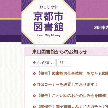
利用案
中央図書館
東山図書館からのお知らせ
北図書館
全ての記事
5件
山科図書館
【報告】図書館お仕事体験 あなたも図
久世ふれあ
自習コーナーを設置しております！
書館
【報告】こわい話のおたのしみ会を開催
醍醐図書館
【開催中】電子書籍よみくじのガチャガ