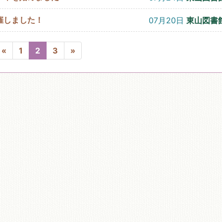
催しました！
07月20日
東山図書
«
1
2
3
»