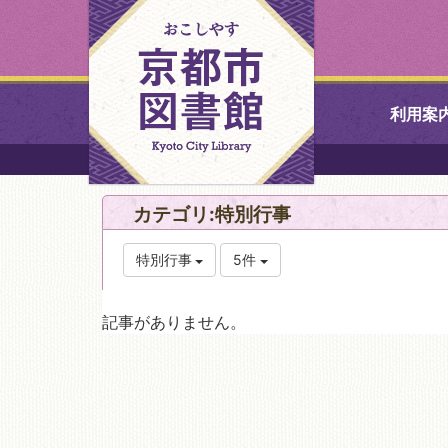
利用案
中央図書館
カテゴリ:特別行事
北図書館
特別行事
5件
山科図書館
記事がありません。
久世ふれあ
書館
醍醐図書館