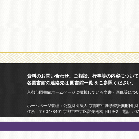
資料のお問い合わせ、ご相談、行事等の内容について
各図書館の連絡先は
図書館一覧
をご参照ください。
京都市図書館ホームページに掲載している文書・画像等につ
ホームページ管理：公益財団法人 京都市生涯学習振興財団 
住所：〒604-8401 京都市中京区聚楽廻松下町9-2 電話：075-