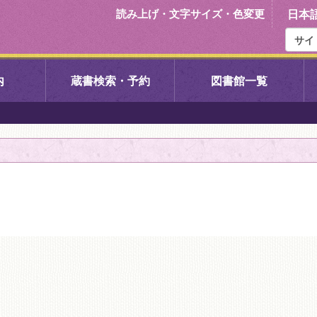
読み上げ・文字サイズ・色変更
日本
内
蔵書検索・予約
図書館一覧
右京中央図書館
伏見中央図
左京図書館
岩倉図書館
下京図書館
南図書館
いセンター図
西京図書館
洛西図書館
久我のもり図書館
こどもみら
書館