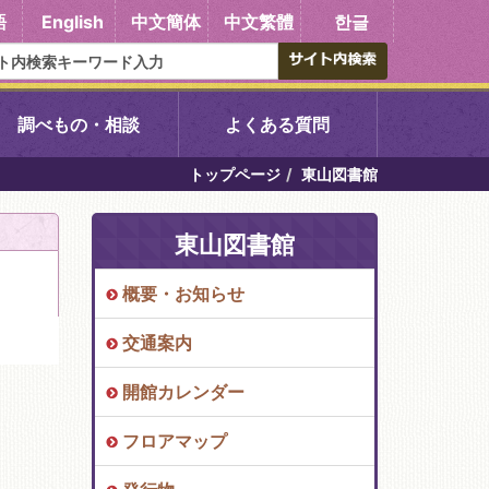
語
English
中文簡体
中文繁體
한글
調べもの・相談
よくある質問
トップページ
東山図書館
書館
醍醐中央図書館
東山図書館
東山図書館
概要・お知らせ
吉祥院図書館
交通案内
向島図書館
開館カレンダー
フロアマップ
い館子育て図
コミュニティプラザ深草
図書館