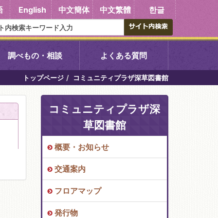
語
English
中文簡体
中文繁體
한글
調べもの・相談
よくある質問
トップページ
コミュニティプラザ深草図書館
書館
醍醐中央図書館
コミュニティプラザ深
東山図書館
草図書館
吉祥院図書館
概要・お知らせ
交通案内
向島図書館
フロアマップ
い館子育て図
コミュニティプラザ深草
発行物
図書館