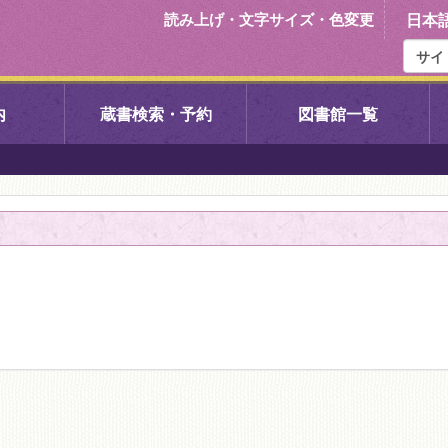
読み上げ・文字サイズ・色変更
日本
内
蔵書検索・予約
図書館一覧
右京中央図書館
伏見中央図
左京図書館
岩倉図書館
下京図書館
南図書館
いセンター図
西京図書館
洛西図書館
久我のもり図書館
こどもみら
書館