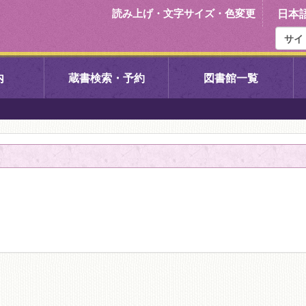
読み上げ・文字サイズ・色変更
日本
内
蔵書検索・予約
図書館一覧
右京中央図書館
伏見中央図
左京図書館
岩倉図書館
下京図書館
南図書館
いセンター図
西京図書館
洛西図書館
久我のもり図書館
こどもみら
書館