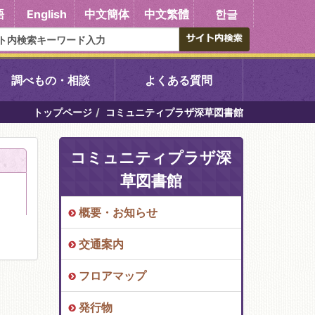
語
English
中文簡体
中文繁體
한글
調べもの・相談
よくある質問
トップページ
コミュニティプラザ深草図書館
書館
醍醐中央図書館
コミュニティプラザ深
東山図書館
草図書館
吉祥院図書館
概要・お知らせ
交通案内
向島図書館
フロアマップ
い館子育て図
コミュニティプラザ深草
発行物
図書館