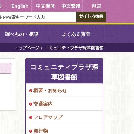
語
English
中文簡体
中文繁體
한글
調べもの・相談
よくある質問
トップページ
コミュニティプラザ深草図書館
書館
醍醐中央図書館
コミュニティプラザ深
東山図書館
草図書館
吉祥院図書館
概要・お知らせ
交通案内
向島図書館
フロアマップ
い館子育て図
コミュニティプラザ深草
発行物
図書館