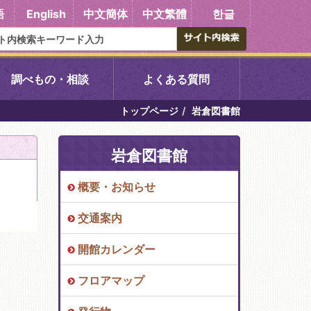
語
English
中文簡体
中文繁體
한글
調べもの・相談
よくある質問
トップページ
岩倉図書館
書館
醍醐中央図書館
岩倉図書館
東山図書館
概要・お知らせ
吉祥院図書館
交通案内
向島図書館
開館カレンダー
フロアマップ
い館子育て図
コミュニティプラザ深草
図書館