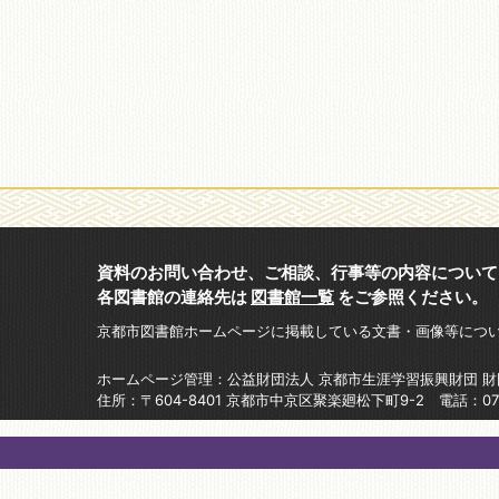
資料のお問い合わせ、ご相談、行事等の内容について
各図書館の連絡先は
図書館一覧
をご参照ください。
京都市図書館ホームページに掲載している文書・画像等につ
ホームページ管理：公益財団法人 京都市生涯学習振興財団 
住所：〒604-8401 京都市中京区聚楽廻松下町9-2 電話：075-