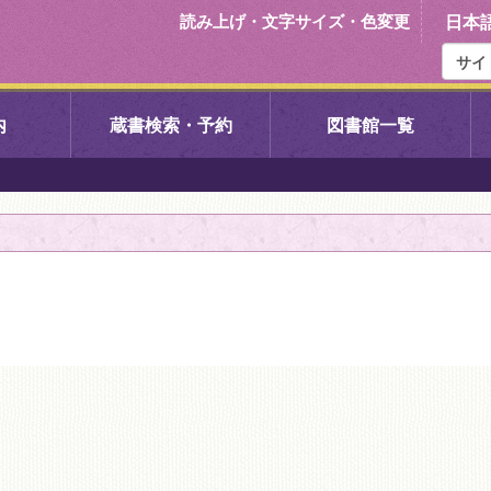
読み上げ・文字サイズ・色変更
日本
内
蔵書検索・予約
図書館一覧
右京中央図書館
伏見中央図
左京図書館
岩倉図書館
下京図書館
南図書館
いセンター図
西京図書館
洛西図書館
久我のもり図書館
こどもみら
書館