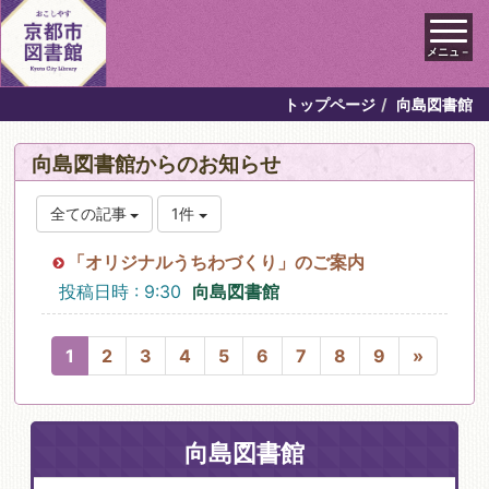
メニュ－
トップページ
向島図書館
向島図書館からのお知らせ
全ての記事
1件
「オリジナルうちわづくり」のご案内
投稿日時 : 9:30
向島図書館
1
2
3
4
5
6
7
8
9
»
向島図書館