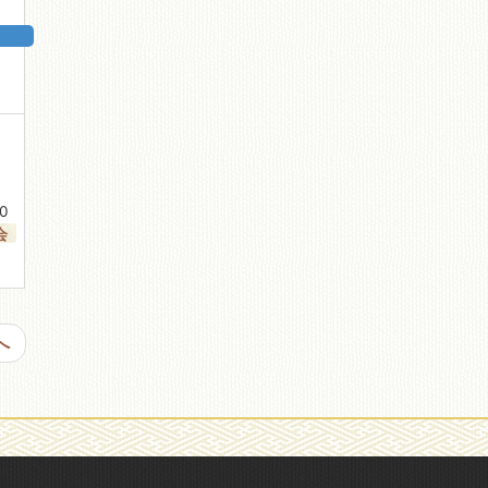
00
会
へ