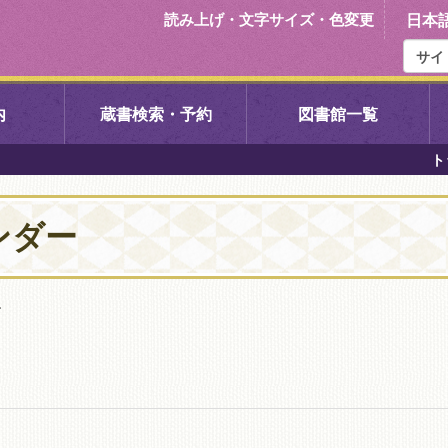
読み上げ・文字サイズ・色変更
日本
内
蔵書検索・予約
図書館一覧
ト
右京中央図書館
伏見中央図
ンダー
左京図書館
岩倉図書館
下京図書館
南図書館
す
いセンター図
西京図書館
洛西図書館
久我のもり図書館
こどもみら
書館