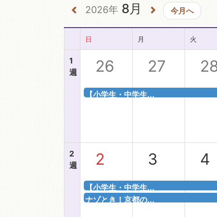
8月
2026年
今月へ
移動図書館
日
月
火
1
26
27
2
週
【小学生・中学生...
2
2
3
4
週
【小学生・中学生...
ナゾとき！京都の...