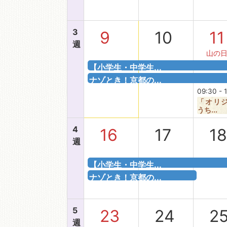
3
9
10
11
週
山の
【小学生・中学生...
ナゾとき！京都の...
09:30 - 
「オリ
うち...
4
16
17
1
週
【小学生・中学生...
ナゾとき！京都の...
5
23
24
2
週