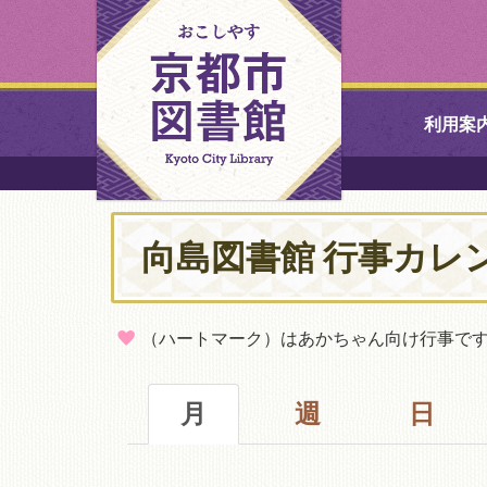
利用案
中央図書館
向島図書館 行事カレ
北図書館
山科図書館
（ハートマーク）はあかちゃん向け行事で
久世ふれあ
書館
月
週
日
醍醐図書館