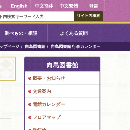
語
English
中文簡体
中文繁體
한글
調べもの・相談
よくある質問
ップページ
向島図書館
向島図書館 行事カレンダー
書館
醍醐中央図書館
向島図書館
東山図書館
概要・お知らせ
吉祥院図書館
交通案内
向島図書館
開館カレンダー
フロアマップ
い館子育て図
コミュニティプラザ深草
図書館