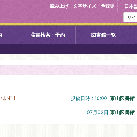
読み上げ・文字サイズ・色変更
日本
内
蔵書検索・予約
図書館一覧
右京中央図書館
伏見中央図
左京図書館
岩倉図書館
下京図書館
南図書館
います！
投稿日時 : 10:00
東山図書館
いセンター図
西京図書館
洛西図書館
07月02日
東山図書館
久我のもり図書館
こどもみら
書館