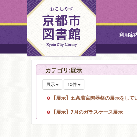
利用案
中央図書館
カテゴリ:展示
北図書館
展示
10件
山科図書館
【展示】五条若宮陶器祭の展示をして
久世ふれあ
【展示】7月のガラスケース展示
書館
醍醐図書館