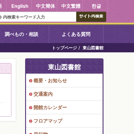
語
English
中文簡体
中文繁體
한글
調べもの・相談
よくある質問
トップページ
東山図書館
書館
醍醐中央図書館
東山図書館
東山図書館
概要・お知らせ
吉祥院図書館
交通案内
向島図書館
開館カレンダー
フロアマップ
い館子育て図
コミュニティプラザ深草
図書館