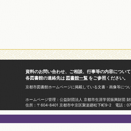
資料のお問い合わせ、ご相談、行事等の内容について
各図書館の連絡先は
図書館一覧
をご参照ください。
京都市図書館ホームページに掲載している文書・画像等につ
ホームページ管理：公益財団法人 京都市生涯学習振興財団 
住所：〒604-8401 京都市中京区聚楽廻松下町9-2 電話：075-