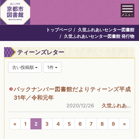
メニュ－
トップページ
久世ふれあいセンター図書館
久世ふれあいセンター図書館 発行物
ティーンズレター
古い投稿順
1件
バックナンバー図書館だよりティーンズ平成
31年／令和元年
2020/12/26
久世ふれあいセンター図書館
«
1
2
3
4
5
6
7
8
9
»