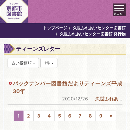
メニュ－
トップページ
久世ふれあいセンター図書館
久世ふれあいセンター図書館 発行物
ティーンズレター
古い投稿順
1件
バックナンバー図書館だよりティーンズ平成
30年
2020/12/26
久世ふれあいセンター図書館
1
2
3
4
5
6
7
8
9
»