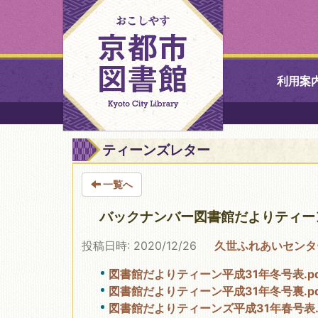
利用案
中央図書館
ティーンズレター
北図書館
一覧へ
山科図書館
バックナンバー図書館だよりティー
投稿日時: 2020/12/26
久世ふれあいセンタ
久世ふれあ
書館
図書館だよりティーン平成31年冬号表.pd
図書館だよりティーン平成31年冬号裏.pdf
醍醐図書館
図書館だよりティーンズ平成31年春号表.p