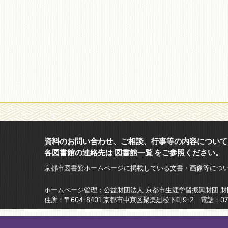
資料のお問い合わせ、ご相談、行事等の内容について
各図書館の連絡先は
図書館一覧
をご参照ください。
京都市図書館ホームページに掲載している文書・画像等につ
ホームページ管理：公益財団法人 京都市生涯学習振興財団 
住所：〒604-8401 京都市中京区聚楽廻松下町9-2 電話：075-