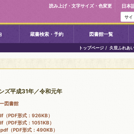
読み上げ・文字サイズ・色変更
日本
内
蔵書検索・予約
図書館一覧
トップページ
久世ふれあ
右京中央図書館
伏見中央図
左京図書館
岩倉図書館
下京図書館
南図書館
ンズ平成31年／令和元年
ー図書館
いセンター図
西京図書館
洛西図書館
f（PDF形式：926KB）
（PDF形式：1051KB）
久我のもり図書館
こどもみら
df（PDF形式：490KB）
書館