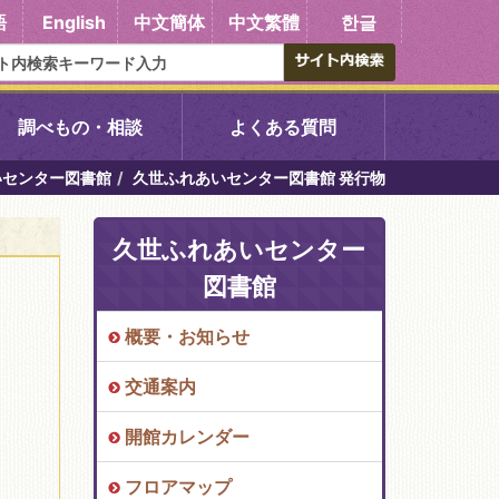
語
English
中文簡体
中文繁體
한글
調べもの・相談
よくある質問
いセンター図書館
久世ふれあいセンター図書館 発行物
書館
醍醐中央図書館
久世ふれあいセンター
東山図書館
図書館
吉祥院図書館
概要・お知らせ
交通案内
向島図書館
開館カレンダー
い館子育て図
コミュニティプラザ深草
フロアマップ
図書館