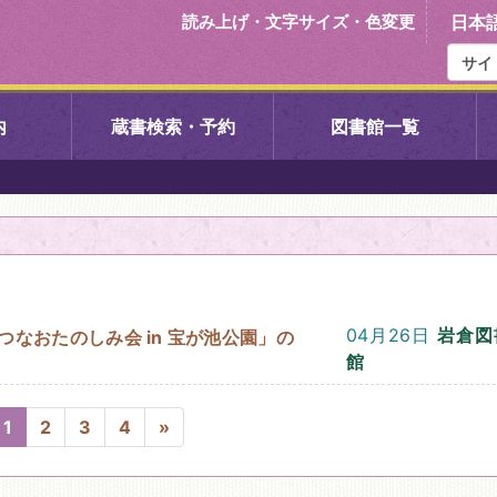
読み上げ・文字サイズ・色変更
日本
内
蔵書検索・予約
図書館一覧
右京中央図書館
伏見中央図
左京図書館
岩倉図書館
下京図書館
南図書館
04月26日
岩倉図
なおたのしみ会 in 宝が池公園」の
館
いセンター図
西京図書館
洛西図書館
1
2
3
4
»
久我のもり図書館
こどもみら
書館