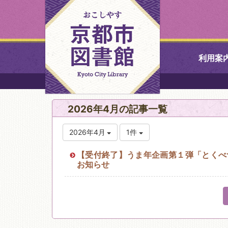
利用案
中央図書館
2026年4月の記事一覧
北図書館
2026年4月
1件
山科図書館
【受付終了】うま年企画第１弾「とくべつ
お知らせ
久世ふれあ
書館
醍醐図書館