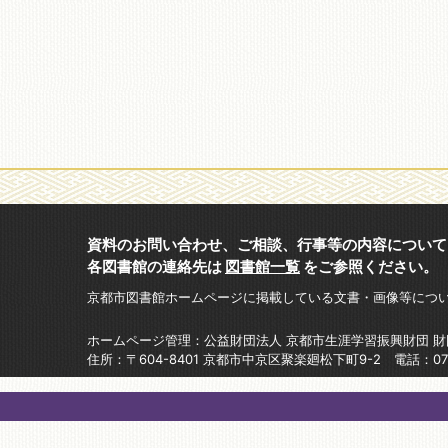
資料のお問い合わせ、ご相談、行事等の内容について
各図書館の連絡先は
図書館一覧
をご参照ください。
京都市図書館ホームページに掲載している文書・画像等につ
ホームページ管理：公益財団法人 京都市生涯学習振興財団 
住所：〒604-8401 京都市中京区聚楽廻松下町9-2 電話：075-