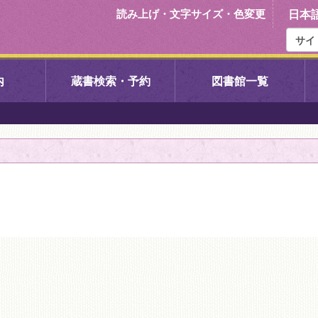
読み上げ・文字サイズ・色変更
日本
内
蔵書検索・予約
図書館一覧
右京中央図書館
伏見中央図
左京図書館
岩倉図書館
下京図書館
南図書館
いセンター図
西京図書館
洛西図書館
久我のもり図書館
こどもみら
書館