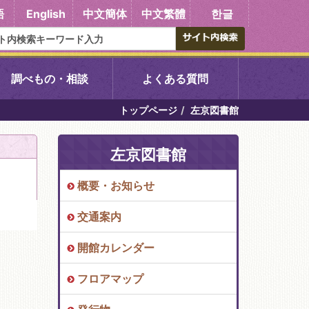
語
English
中文簡体
中文繁體
한글
調べもの・相談
よくある質問
トップページ
左京図書館
書館
醍醐中央図書館
左京図書館
東山図書館
概要・お知らせ
吉祥院図書館
交通案内
向島図書館
開館カレンダー
フロアマップ
い館子育て図
コミュニティプラザ深草
図書館