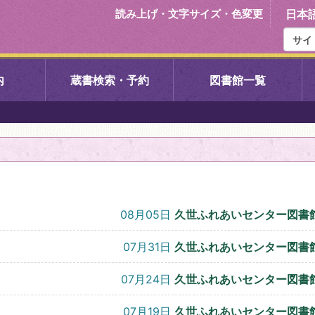
読み上げ・文字サイズ・色変更
日本
内
蔵書検索・予約
図書館一覧
右京中央図書館
伏見中央図
左京図書館
岩倉図書館
下京図書館
南図書館
08月05日
久世ふれあいセンター図書
いセンター図
西京図書館
洛西図書館
07月31日
久世ふれあいセンター図書
07月24日
久世ふれあいセンター図書
久我のもり図書館
こどもみら
07月19日
久世ふれあいセンター図書
書館