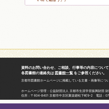
資料のお問い合わせ、ご相談、行事等の内容について
各図書館の連絡先は
図書館一覧
をご参照ください。
京都市図書館ホームページに掲載している文書・画像等につ
ホームページ管理：公益財団法人 京都市生涯学習振興財団 
住所：〒604-8401 京都市中京区聚楽廻松下町9-2 電話：075-