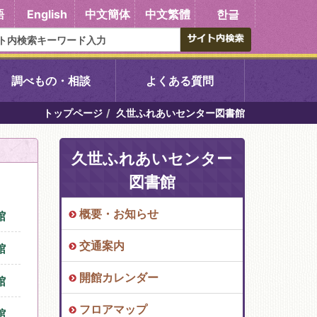
語
English
中文簡体
中文繁體
한글
調べもの・相談
よくある質問
トップページ
久世ふれあいセンター図書館
書館
醍醐中央図書館
久世ふれあいセンター
東山図書館
図書館
吉祥院図書館
概要・お知らせ
館
交通案内
向島図書館
館
開館カレンダー
館
い館子育て図
コミュニティプラザ深草
フロアマップ
館
図書館