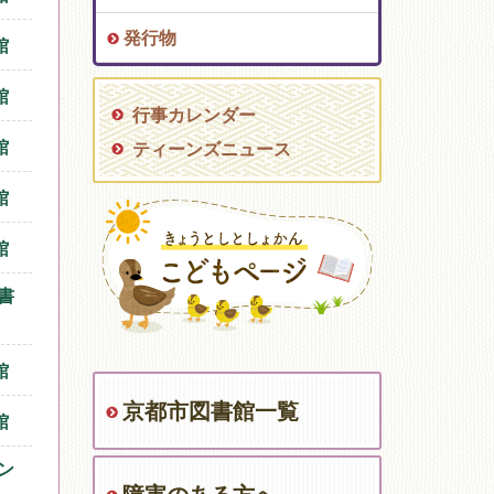
発行物
館
館
行事カレンダー
館
ティーンズニュース
館
館
書
館
京都市図書館一覧
館
ン