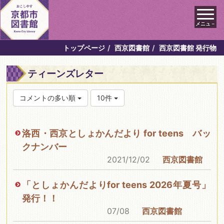
メニュ－
トップページ
西京図書館
西京図書館 発行物
ティーンズレター
コメントの多い順
10件
洛西・西京としょかんだより for teens バッ
クナンバー
2021/12/02
西京図書館
「としょかんだよりfor teens 2026年夏号」
発行！！
07/08
西京図書館