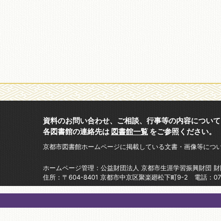
資料のお問い合わせ、ご相談、行事等の内容について
各図書館の連絡先は
図書館一覧
をご参照ください。
京都市図書館ホームページに掲載している文書・画像等につ
ホームページ管理：公益財団法人 京都市生涯学習振興財団 
住所：〒604-8401 京都市中京区聚楽廻松下町9-2 電話：075-