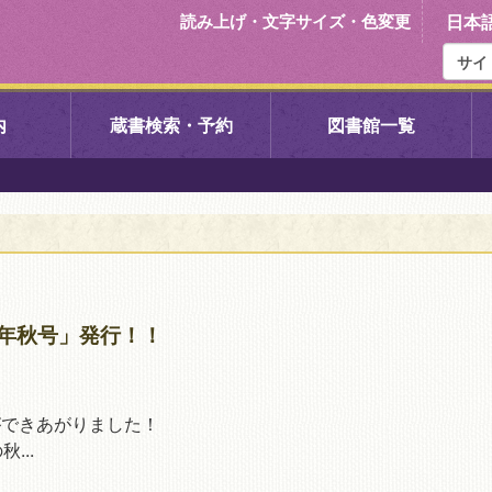
読み上げ・文字サイズ・色変更
日本
内
蔵書検索・予約
図書館一覧
右京中央図書館
伏見中央図
左京図書館
岩倉図書館
下京図書館
南図書館
021年秋号」発行！！
いセンター図
西京図書館
洛西図書館
号」ができあがりました！
...
久我のもり図書館
こどもみら
書館