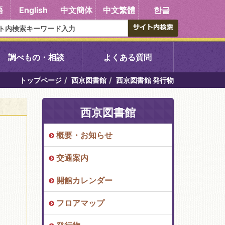
語
English
中文簡体
中文繁體
한글
調べもの・相談
よくある質問
トップページ
西京図書館
西京図書館 発行物
書館
醍醐中央図書館
西京図書館
東山図書館
概要・お知らせ
吉祥院図書館
交通案内
向島図書館
開館カレンダー
フロアマップ
い館子育て図
コミュニティプラザ深草
図書館