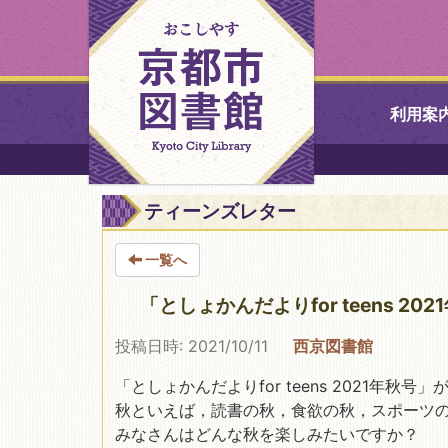
利用案
中央図書館
ティーンズレター
北図書館
一覧へ
山科図書館
「としょかんだよりfor teens 2
投稿日時: 2021/10/11
西京図書館
久世ふれあ
書館
「としょかんだよりfor teens 2021年秋
秋といえば，読書の秋，食欲の秋，スポーツの秋
醍醐図書館
みなさんはどんな秋を楽しみたいですか？