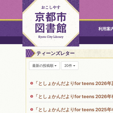
利用案
中央図書館
ティーンズレター
北図書館
最新の投稿順
20件
山科図書館
「としょかんだよりfor teens 202
久世ふれあ
書館
「としょかんだよりfor teens 202
醍醐図書館
「としょかんだよりfor teens 202