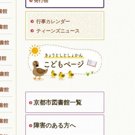
発行物
書館
行事カレンダー
書館
ティーンズニュース
書館
書館
書館
書館
京都市図書館一覧
書館
書館
障害のある方へ