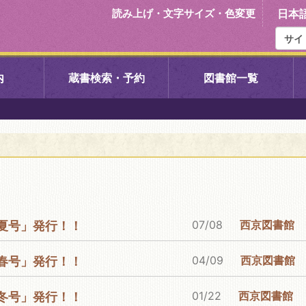
読み上げ・文字サイズ・色変更
日本
内
蔵書検索・予約
図書館一覧
右京中央図書館
伏見中央図
左京図書館
岩倉図書館
下京図書館
南図書館
07/08
西京図書館
6年夏号」発行！！
いセンター図
西京図書館
洛西図書館
04/09
西京図書館
6年春号」発行！！
久我のもり図書館
こどもみら
01/22
西京図書館
5年冬号」発行！！
書館