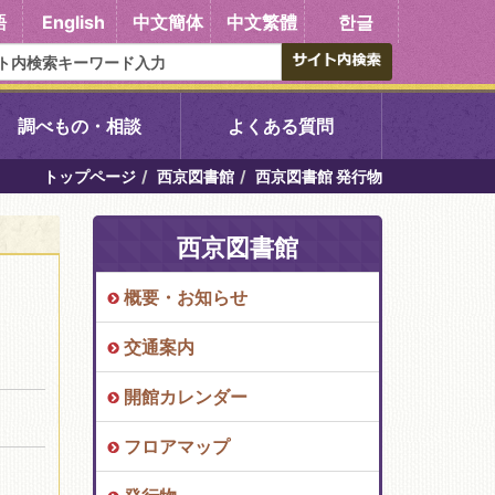
語
English
中文簡体
中文繁體
한글
調べもの・相談
よくある質問
トップページ
西京図書館
西京図書館 発行物
書館
醍醐中央図書館
西京図書館
東山図書館
概要・お知らせ
吉祥院図書館
交通案内
向島図書館
開館カレンダー
フロアマップ
い館子育て図
コミュニティプラザ深草
図書館