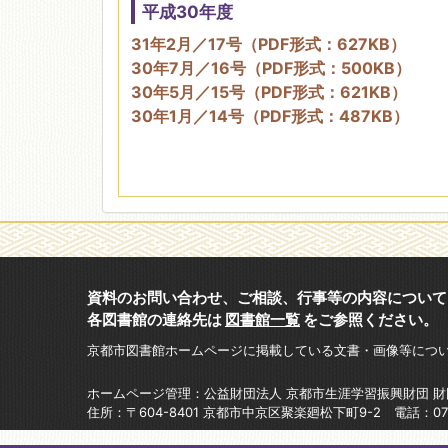
平成30年度
31年2月／17号（PDF形式：627KB）
30年7月／16号（PDF形式：500KB）
30年5月／15号（PDF形式：621KB）
30年1月／14号（PDF形式：487KB）
資料のお問い合わせ、ご相談、行事等の内容について
各図書館の連絡先は
図書館一覧
をご参照ください。
京都市図書館ホームページに掲載している文書・画像等につ
ホームページ管理：公益財団法人 京都市生涯学習振興財団 
住所：〒604-8401 京都市中京区聚楽廻松下町9-2 電話：075-