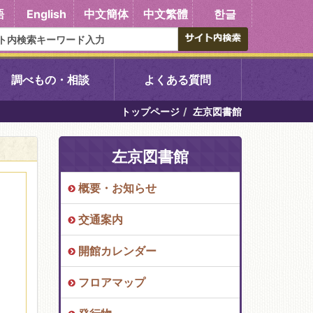
語
English
中文簡体
中文繁體
한글
調べもの・相談
よくある質問
トップページ
左京図書館
書館
醍醐中央図書館
左京図書館
東山図書館
概要・お知らせ
吉祥院図書館
交通案内
向島図書館
開館カレンダー
フロアマップ
い館子育て図
コミュニティプラザ深草
図書館