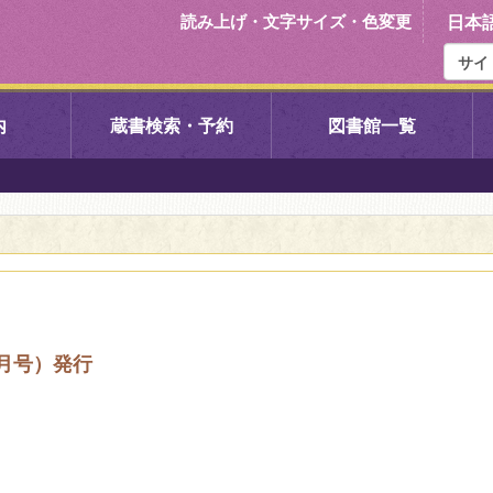
読み上げ・文字サイズ・色変更
日本
内
蔵書検索・予約
図書館一覧
右京中央図書館
伏見中央図
左京図書館
岩倉図書館
下京図書館
南図書館
月号）発行
いセンター図
西京図書館
洛西図書館
久我のもり図書館
こどもみら
書館