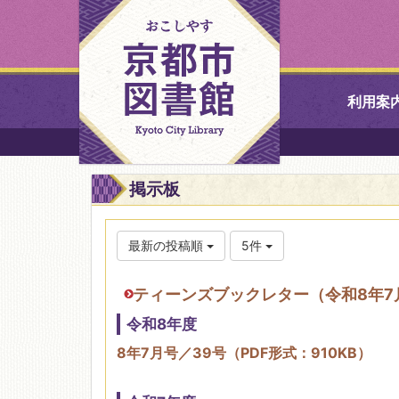
利用案
中央図書館
掲示板
北図書館
最新の投稿順
5件
山科図書館
ティーンズブックレター（令和8年7
久世ふれあ
令和8年度
書館
8年7月号／39号（PDF形式：910KB）
醍醐図書館