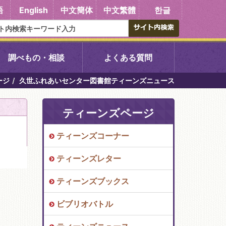
語
English
中文簡体
中文繁體
한글
調べもの・相談
よくある質問
ージ
久世ふれあいセンター図書館ティーンズニュース
書館
醍醐中央図書館
ティーンズページ
東山図書館
ティーンズコーナー
吉祥院図書館
ティーンズレター
向島図書館
ティーンズブックス
ビブリオバトル
い館子育て図
コミュニティプラザ深草
図書館