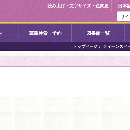
読み上げ・文字サイズ・色変更
日本
内
蔵書検索・予約
図書館一覧
トップページ
ティーンズペ
右京中央図書館
伏見中央図
左京図書館
岩倉図書館
下京図書館
南図書館
いセンター図
西京図書館
洛西図書館
久我のもり図書館
こどもみら
書館