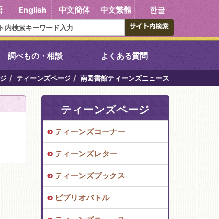
語
English
中文簡体
中文繁體
한글
調べもの・相談
よくある質問
ジ
ティーンズページ
南図書館ティーンズニュース
書館
醍醐中央図書館
ティーンズページ
東山図書館
ティーンズコーナー
吉祥院図書館
ティーンズレター
向島図書館
ティーンズブックス
ビブリオバトル
い館子育て図
コミュニティプラザ深草
図書館