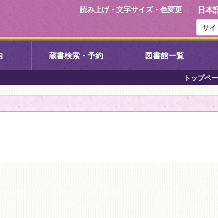
読み上げ・文字サイズ・色変更
日本
内
蔵書検索・予約
図書館一覧
トップペー
右京中央図書館
伏見中央図
左京図書館
岩倉図書館
下京図書館
南図書館
いセンター図
西京図書館
洛西図書館
久我のもり図書館
こどもみら
書館