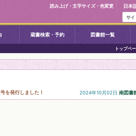
読み上げ・文字サイズ・色変更
日本
内
蔵書検索・予約
図書館一覧
トップペー
右京中央図書館
伏見中央図
左京図書館
岩倉図書館
下京図書館
南図書館
秋号を発行しました！
2024年10月02日
南図書
いセンター図
西京図書館
洛西図書館
久我のもり図書館
こどもみら
書館