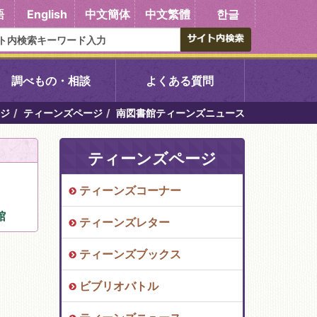
語
English
中文簡体
中文繁體
한글
調べもの・相談
よくある質問
ジ
ティーンズページ
南図書館ティーンズニュース
書館
醍醐中央図書館
ティーンズページ
東山図書館
ティーンズコーナー
吉祥院図書館
館
ティーンズレター
向島図書館
ティーンズブックス
ビブリオバトル
い館子育て図
コミュニティプラザ深草
図書館