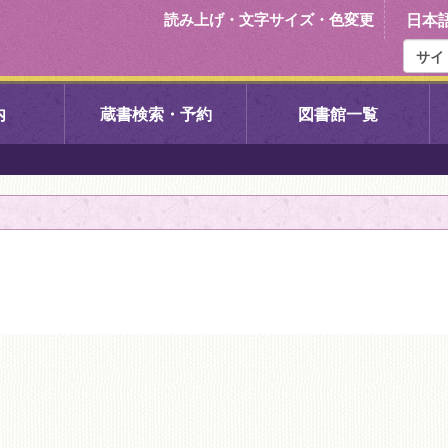
読み上げ・文字サイズ・色変更
日本
内
蔵書検索・予約
図書館一覧
右京中央図書館
伏見中央図
左京図書館
岩倉図書館
下京図書館
南図書館
いセンター図
西京図書館
洛西図書館
久我のもり図書館
こどもみら
書館