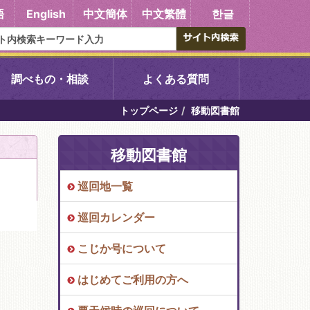
語
English
中文簡体
中文繁體
한글
調べもの・相談
よくある質問
トップページ
移動図書館
書館
醍醐中央図書館
移動図書館
東山図書館
巡回地一覧
吉祥院図書館
巡回カレンダー
向島図書館
こじか号について
はじめてご利用の方へ
い館子育て図
コミュニティプラザ深草
図書館