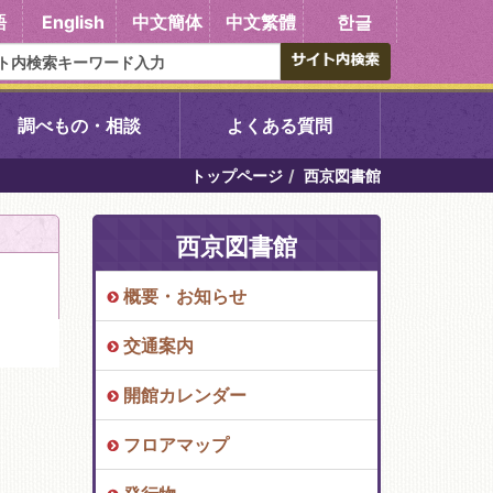
語
English
中文簡体
中文繁體
한글
調べもの・相談
よくある質問
トップページ
西京図書館
書館
醍醐中央図書館
西京図書館
東山図書館
概要・お知らせ
吉祥院図書館
交通案内
向島図書館
開館カレンダー
フロアマップ
い館子育て図
コミュニティプラザ深草
図書館