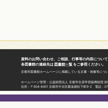
資料のお問い合わせ、ご相談、行事等の内容について
各図書館の連絡先は
図書館一覧
をご参照ください。
京都市図書館ホームページに掲載している文書・画像等につ
ホームページ管理：公益財団法人 京都市生涯学習振興財団 
住所：〒604-8401 京都市中京区聚楽廻松下町9-2 電話：075-