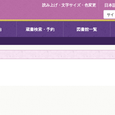
読み上げ・文字サイズ・色変更
日本
内
蔵書検索・予約
図書館一覧
右京中央図書館
伏見中央図
左京図書館
岩倉図書館
下京図書館
南図書館
いセンター図
西京図書館
洛西図書館
久我のもり図書館
こどもみら
書館