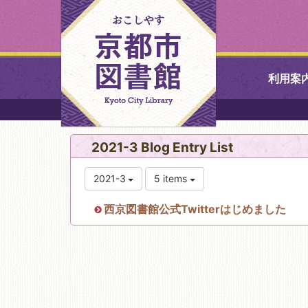
利用案
中央図書館
2021-3 Blog Entry List
北図書館
2021-3
5 items
山科図書館
西京図書館公式Twitterはじめました
久世ふれあ
書館
醍醐図書館