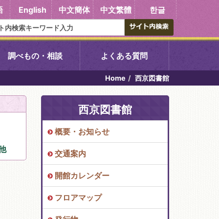
語
English
中文簡体
中文繁體
한글
調べもの・相談
よくある質問
Home
西京図書館
書館
醍醐中央図書館
西京図書館
東山図書館
概要・お知らせ
吉祥院図書館
他
交通案内
向島図書館
開館カレンダー
フロアマップ
い館子育て図
コミュニティプラザ深草
図書館