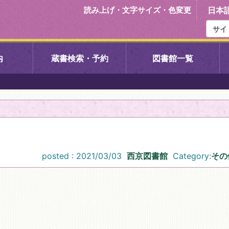
読み上げ・文字サイズ・色変更
日本
内
蔵書検索・予約
図書館一覧
右京中央図書館
伏見中央図
左京図書館
岩倉図書館
下京図書館
南図書館
posted : 2021/03/03
西京図書館
Category:
その
いセンター図
西京図書館
洛西図書館
久我のもり図書館
こどもみら
書館