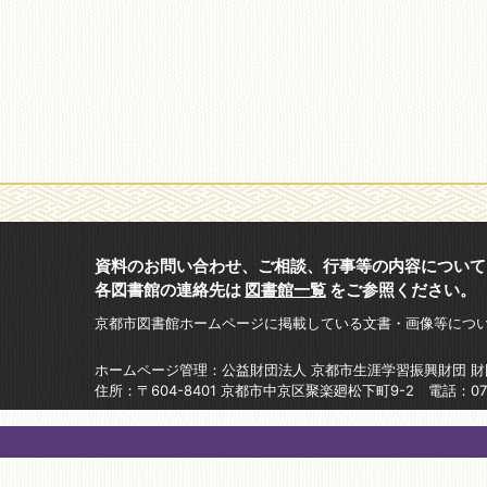
資料のお問い合わせ、ご相談、行事等の内容について
各図書館の連絡先は
図書館一覧
をご参照ください。
京都市図書館ホームページに掲載している文書・画像等につ
ホームページ管理：公益財団法人 京都市生涯学習振興財団 
住所：〒604-8401 京都市中京区聚楽廻松下町9-2 電話：075-