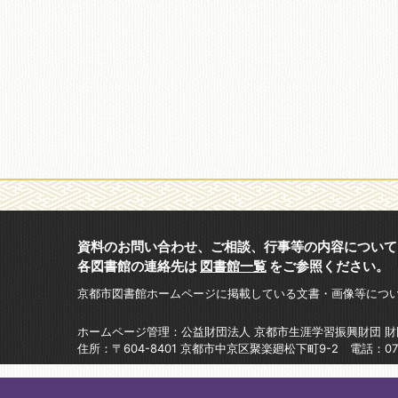
資料のお問い合わせ、ご相談、行事等の内容について
各図書館の連絡先は
図書館一覧
をご参照ください。
京都市図書館ホームページに掲載している文書・画像等につ
ホームページ管理：公益財団法人 京都市生涯学習振興財団 
住所：〒604-8401 京都市中京区聚楽廻松下町9-2 電話：075-