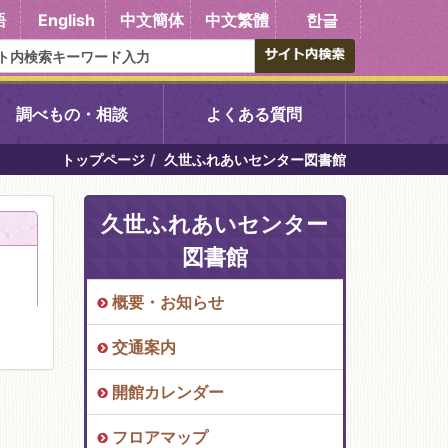
語
English
中文簡体
中文繁體
한글
調べもの・相談
よくある質問
トップページ
久世ふれあいセンター図書館
書館
醍醐中央図書館
久世ふれあいセンター
東山図書館
図書館
吉祥院図書館
概要・お知らせ
交通案内
向島図書館
開館カレンダー
い館子育て図
コミュニティプラザ深草
フロアマップ
図書館