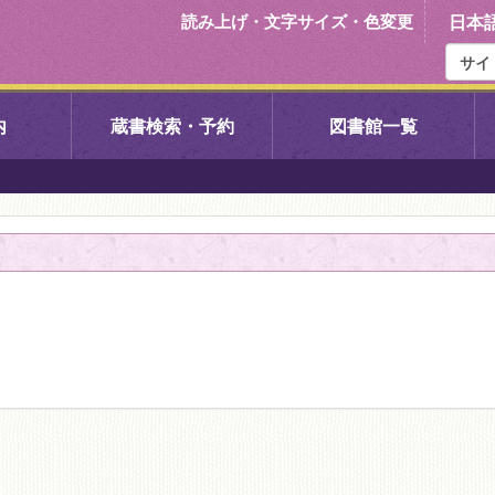
読み上げ・文字サイズ・色変更
日本
内
蔵書検索・予約
図書館一覧
右京中央図書館
伏見中央図
左京図書館
岩倉図書館
下京図書館
南図書館
いセンター図
西京図書館
洛西図書館
久我のもり図書館
こどもみら
書館