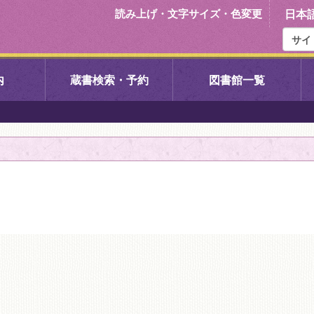
読み上げ・文字サイズ・色変更
日本
内
蔵書検索・予約
図書館一覧
右京中央図書館
伏見中央図
左京図書館
岩倉図書館
下京図書館
南図書館
いセンター図
西京図書館
洛西図書館
久我のもり図書館
こどもみら
書館