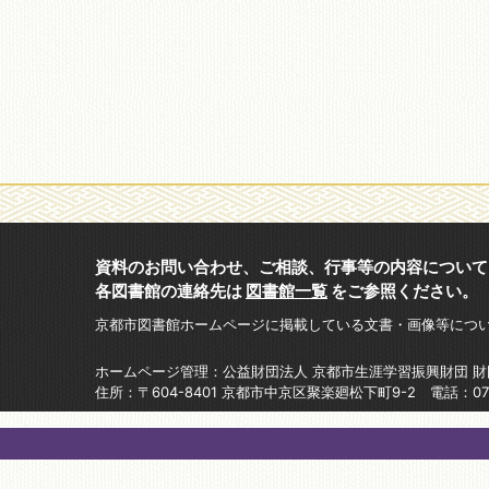
資料のお問い合わせ、ご相談、行事等の内容について
各図書館の連絡先は
図書館一覧
をご参照ください。
京都市図書館ホームページに掲載している文書・画像等につ
ホームページ管理：公益財団法人 京都市生涯学習振興財団 
住所：〒604-8401 京都市中京区聚楽廻松下町9-2 電話：075-