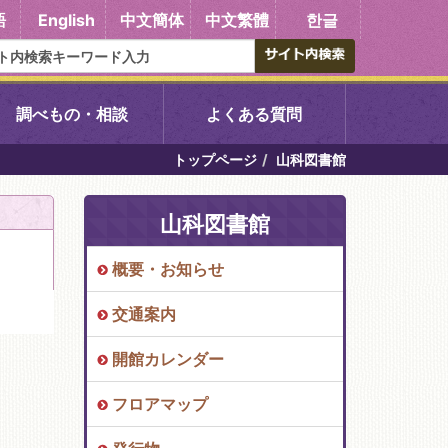
語
English
中文簡体
中文繁體
한글
調べもの・相談
よくある質問
トップページ
山科図書館
書館
醍醐中央図書館
山科図書館
東山図書館
概要・お知らせ
吉祥院図書館
交通案内
向島図書館
開館カレンダー
フロアマップ
い館子育て図
コミュニティプラザ深草
図書館