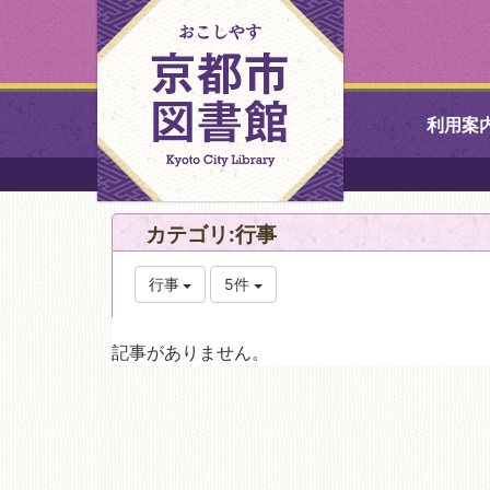
利用案
中央図書館
カテゴリ:行事
北図書館
行事
5件
山科図書館
記事がありません。
久世ふれあ
書館
醍醐図書館