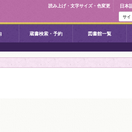
読み上げ・文字サイズ・色変更
日本
内
蔵書検索・予約
図書館一覧
右京中央図書館
伏見中央図
左京図書館
岩倉図書館
下京図書館
南図書館
いセンター図
西京図書館
洛西図書館
久我のもり図書館
こどもみら
書館