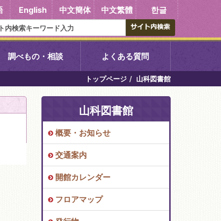
語
English
中文簡体
中文繁體
한글
調べもの・相談
よくある質問
トップページ
山科図書館
書館
醍醐中央図書館
山科図書館
東山図書館
概要・お知らせ
吉祥院図書館
交通案内
向島図書館
開館カレンダー
フロアマップ
い館子育て図
コミュニティプラザ深草
図書館