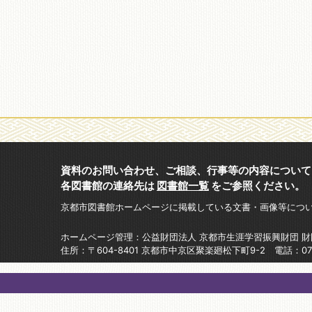
資料のお問い合わせ、ご相談、行事等の内容について
各図書館の連絡先は
図書館一覧
をご参照ください。
京都市図書館ホームページに掲載している文書・画像等につ
ホームページ管理：公益財団法人 京都市生涯学習振興財団 
住所：〒604-8401 京都市中京区聚楽廻松下町9-2 電話：075-