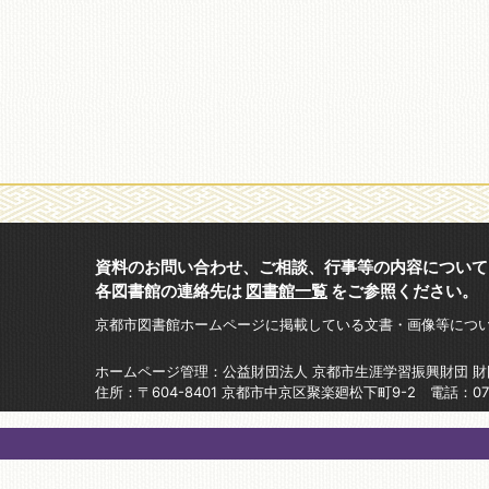
資料のお問い合わせ、ご相談、行事等の内容について
各図書館の連絡先は
図書館一覧
をご参照ください。
京都市図書館ホームページに掲載している文書・画像等につ
ホームページ管理：公益財団法人 京都市生涯学習振興財団 
住所：〒604-8401 京都市中京区聚楽廻松下町9-2 電話：075-