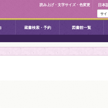
読み上げ・文字サイズ・色変更
日本
内
蔵書検索・予約
図書館一覧
右京中央図書館
伏見中央図
左京図書館
岩倉図書館
下京図書館
南図書館
いセンター図
西京図書館
洛西図書館
久我のもり図書館
こどもみら
書館