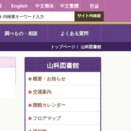
語
English
中文簡体
中文繁體
한글
調べもの・相談
よくある質問
トップページ
山科図書館
書館
醍醐中央図書館
山科図書館
東山図書館
概要・お知らせ
吉祥院図書館
交通案内
向島図書館
開館カレンダー
フロアマップ
い館子育て図
コミュニティプラザ深草
図書館