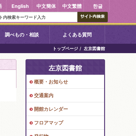
語
English
中文簡体
中文繁體
한글
調べもの・相談
よくある質問
トップページ
左京図書館
書館
醍醐中央図書館
左京図書館
東山図書館
概要・お知らせ
吉祥院図書館
交通案内
向島図書館
開館カレンダー
フロアマップ
い館子育て図
コミュニティプラザ深草
図書館