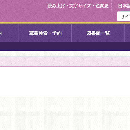
読み上げ・文字サイズ・色変更
日本
内
蔵書検索・予約
図書館一覧
右京中央図書館
伏見中央図
左京図書館
岩倉図書館
下京図書館
南図書館
いセンター図
西京図書館
洛西図書館
久我のもり図書館
こどもみら
書館