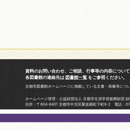
資料のお問い合わせ、ご相談、行事等の内容について
各図書館の連絡先は
図書館一覧
をご参照ください。
京都市図書館ホームページに掲載している文書・画像等につ
ホームページ管理：公益財団法人 京都市生涯学習振興財団 
住所：〒604-8401 京都市中京区聚楽廻松下町9-2 電話：075-