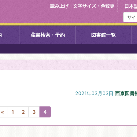
読み上げ・文字サイズ・色変更
日本
内
蔵書検索・予約
図書館一覧
右京中央図書館
伏見中央図
左京図書館
岩倉図書館
下京図書館
南図書館
2021年03月03日
西京図書
いセンター図
西京図書館
洛西図書館
«
1
2
3
4
久我のもり図書館
こどもみら
書館