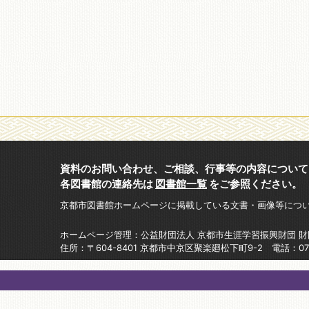
資料のお問い合わせ、ご相談、行事等の内容について
各図書館の連絡先は
図書館一覧
をご参照ください。
京都市図書館ホームページに掲載している文書・画像等につ
ホームページ管理：公益財団法人 京都市生涯学習振興財団 
住所：〒604-8401 京都市中京区聚楽廻松下町9-2 電話：075-