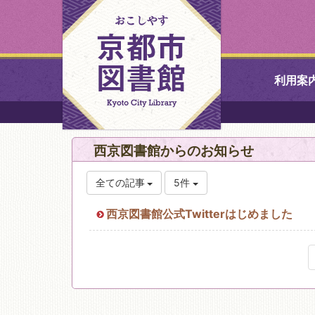
利用案
中央図書館
西京図書館からのお知らせ
北図書館
全ての記事
5件
山科図書館
西京図書館公式Twitterはじめました
久世ふれあ
書館
醍醐図書館