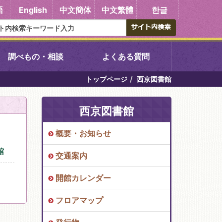
語
English
中文簡体
中文繁體
한글
調べもの・相談
よくある質問
トップページ
西京図書館
書館
醍醐中央図書館
西京図書館
東山図書館
概要・お知らせ
吉祥院図書館
館
交通案内
向島図書館
開館カレンダー
フロアマップ
い館子育て図
コミュニティプラザ深草
図書館