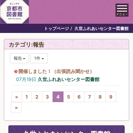
メニュ－
トップページ
久世ふれあいセンター図書館
カテゴリ:報告
報告
1件
開催しました！（出張読み聞かせ）
07月19日
久世ふれあいセンター図書館
«
1
2
3
4
5
6
7
8
9
»