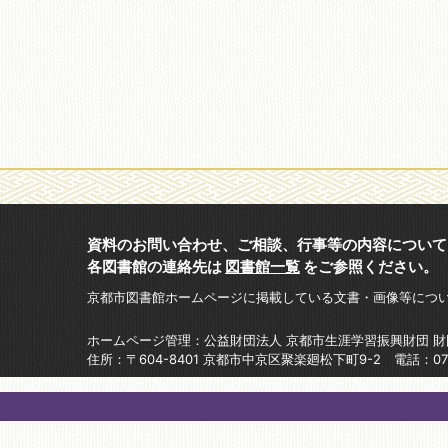
資料のお問い合わせ、ご相談、行事等の内容について
各図書館の連絡先は
図書館一覧
をご参照ください。
京都市図書館ホームページに掲載している文書・画像等につ
ホームページ管理：公益財団法人 京都市生涯学習振興財団 
住所：〒604-8401 京都市中京区聚楽廻松下町9-2 電話：075-