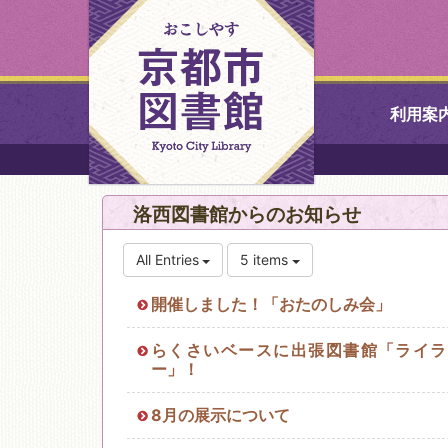
利用案
中央図書館
洛西図書館からのお知らせ
北図書館
All Entries
5 items
山科図書館
開催しました！「おたのしみ会」
久世ふれあ
らくさいベースに出張図書館「ライラ
書館
ー」！
8月の展示について
醍醐図書館