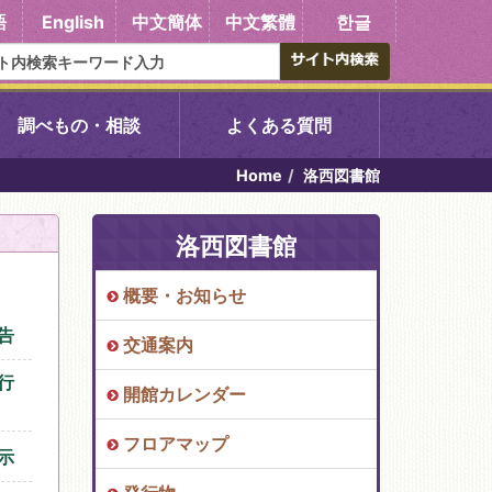
語
English
中文簡体
中文繁體
한글
調べもの・相談
よくある質問
Home
洛西図書館
書館
醍醐中央図書館
洛西図書館
東山図書館
概要・お知らせ
吉祥院図書館
告
交通案内
行
向島図書館
開館カレンダー
フロアマップ
示
い館子育て図
コミュニティプラザ深草
図書館