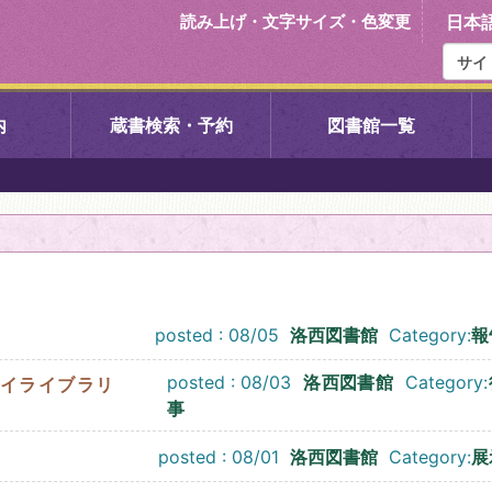
読み上げ・文字サイズ・色変更
日本
内
蔵書検索・予約
図書館一覧
右京中央図書館
伏見中央図
左京図書館
岩倉図書館
下京図書館
南図書館
posted : 08/05
洛西図書館
Category:
報
posted : 08/03
洛西図書館
Category:
いセンター図
西京図書館
洛西図書館
イライブラリ
事
posted : 08/01
洛西図書館
Category:
展
久我のもり図書館
こどもみら
書館