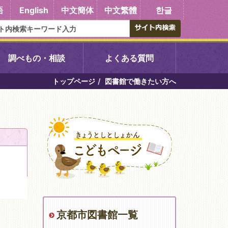
語
English
中文簡体
中文繁體
한글
調べもの・相談
よくある質問
トップページ
図書館で働きたい方へ
書館
醍醐中央図書館
東山図書館
吉祥院図書館
向島図書館
京都市図書館一覧
い館子育て図
コミュニティプラザ深草
図書館