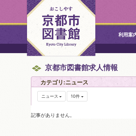
利用案
中央図書館
京都市図書館求人情報
北図書館
カテゴリ:ニュース
山科図書館
ニュース
10件
久世ふれあ
書館
記事がありません。
醍醐図書館