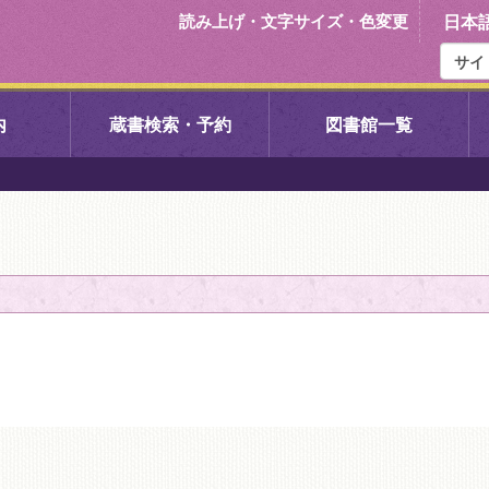
読み上げ・文字サイズ・色変更
日本
内
蔵書検索・予約
図書館一覧
右京中央図書館
伏見中央図
左京図書館
岩倉図書館
下京図書館
南図書館
いセンター図
西京図書館
洛西図書館
久我のもり図書館
こどもみら
書館