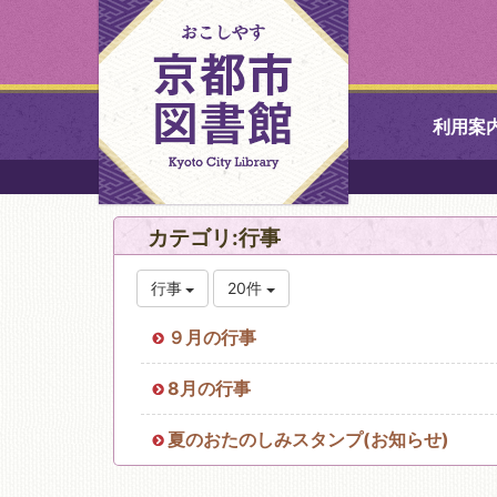
利用案
中央図書館
カテゴリ:行事
北図書館
行事
20件
山科図書館
９月の行事
久世ふれあ
8月の行事
書館
夏のおたのしみスタンプ(お知らせ)
醍醐図書館