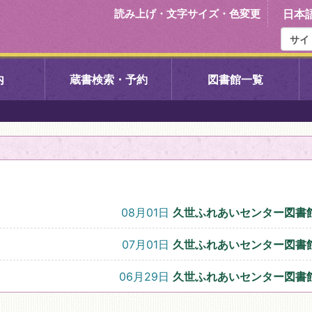
読み上げ・文字サイズ・色変更
日本
内
蔵書検索・予約
図書館一覧
右京中央図書館
伏見中央図
左京図書館
岩倉図書館
下京図書館
南図書館
08月01日
久世ふれあいセンター図書
いセンター図
西京図書館
洛西図書館
07月01日
久世ふれあいセンター図書
06月29日
久世ふれあいセンター図書
久我のもり図書館
こどもみら
書館