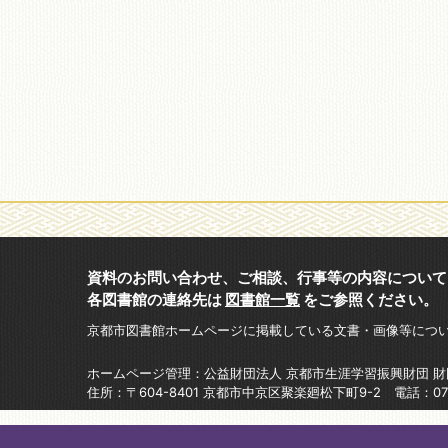
資料のお問い合わせ、ご相談、行事等の内容について
各図書館の連絡先は
図書館一覧
をご参照ください。
京都市図書館ホームページに掲載している文書・画像等につ
ホームページ管理：公益財団法人 京都市生涯学習振興財団 
住所：〒604-8401 京都市中京区聚楽廻松下町9-2 電話：075-