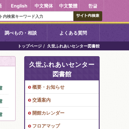
語
English
中文簡体
中文繁體
한글
調べもの・相談
よくある質問
トップページ
久世ふれあいセンター図書館
書館
醍醐中央図書館
久世ふれあいセンター
東山図書館
図書館
吉祥院図書館
概要・お知らせ
館
交通案内
向島図書館
館
開館カレンダー
館
い館子育て図
コミュニティプラザ深草
フロアマップ
図書館