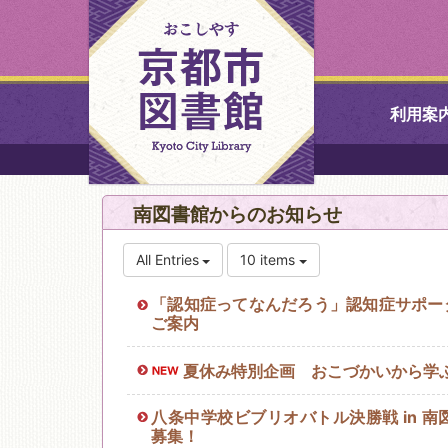
利用案
中央図書館
南図書館からのお知らせ
北図書館
All Entries
10 items
山科図書館
「認知症ってなんだろう」認知症サポー
ご案内
久世ふれあ
書館
夏休み特別企画 おこづかいから学
八条中学校ビブリオバトル決勝戦 in 
醍醐図書館
募集！