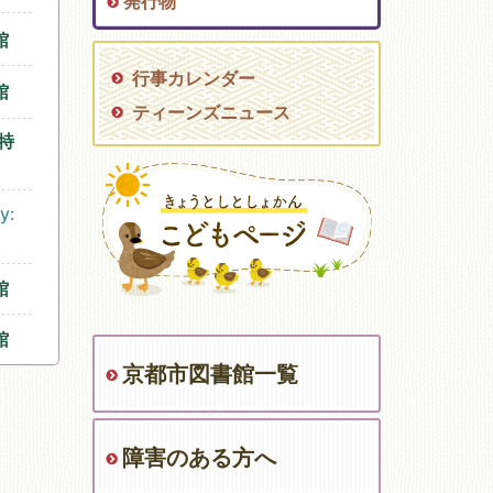
発行物
館
行事カレンダー
館
ティーンズニュース
特
y:
館
館
京都市図書館一覧
障害のある方へ