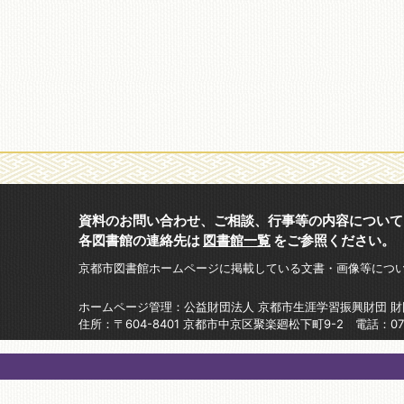
資料のお問い合わせ、ご相談、行事等の内容について
各図書館の連絡先は
図書館一覧
をご参照ください。
京都市図書館ホームページに掲載している文書・画像等につ
ホームページ管理：公益財団法人 京都市生涯学習振興財団 
住所：〒604-8401 京都市中京区聚楽廻松下町9-2 電話：075-