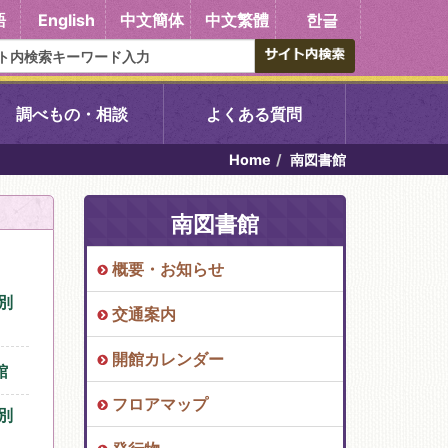
語
English
中文簡体
中文繁體
한글
調べもの・相談
よくある質問
Home
南図書館
書館
醍醐中央図書館
南図書館
東山図書館
概要・お知らせ
吉祥院図書館
別
交通案内
向島図書館
開館カレンダー
館
フロアマップ
別
い館子育て図
コミュニティプラザ深草
図書館