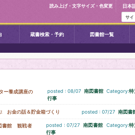
読み上げ・文字サイズ・色変更
日本
内
蔵書検索・予約
図書館一覧
右京中央図書館
伏見中央図
左京図書館
岩倉図書館
下京図書館
南図書館
posted : 08/07
南図書館
Category:
特
ター養成講座の
行事
いセンター図
西京図書館
洛西図書館
posted : 07/27
南図書
ぶ お金の話＆貯金箱づくり
posted : 07/27
南図書館
Category:
特
南図書館 観戦者
久我のもり図書館
こどもみら
行事
書館