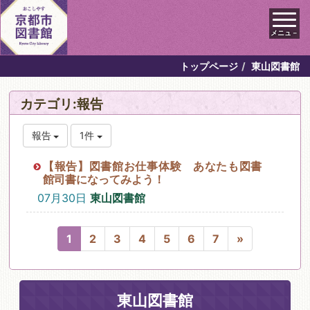
メニュ－
トップページ
東山図書館
カテゴリ:報告
報告
1件
【報告】図書館お仕事体験 あなたも図書
館司書になってみよう！
07月30日
東山図書館
1
2
3
4
5
6
7
»
東山図書館